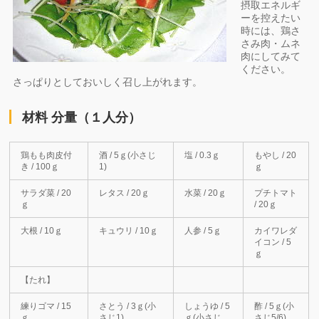
摂取エネルギ
ーを控えたい
時には、鶏さ
さみ肉・ムネ
肉にしてみて
ください。
さっぱりとしておいしく召し上がれます。
材料 分量（１人分）
鶏もも肉皮付
酒 / 5ｇ(小さじ
塩 / 0.3ｇ
もやし / 20
き / 100ｇ
1)
ｇ
サラダ菜 / 20
レタス / 20ｇ
水菜 / 20ｇ
プチトマト
ｇ
/ 20ｇ
大根 / 10ｇ
キュウリ / 10ｇ
人参 / 5ｇ
カイワレダ
イコン / 5
ｇ
【たれ】
練りゴマ / 15
さとう / 3ｇ(小
しょうゆ / 5
酢 / 5ｇ(小
ｇ
さじ1)
ｇ(小さじ
さじ5/6)