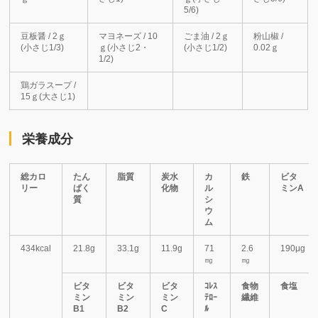
5/6)
豆板醤 / 2ｇ
マヨネーズ / 10
ごま油 / 2ｇ
粉山椒 /
(小さじ1/3)
ｇ(小さじ2・
(小さじ1/2)
0.02ｇ
1/2)
鶏ガラスープ /
15ｇ(大さじ1)
栄養成分
総カロ
たん
脂質
炭水
カ
鉄
ビタ
リー
ぱく
化物
ル
ミンA
質
シ
ウ
ム
434kcal
21.8g
33.1g
11.9g
71
2.6
190μg
㎎
㎎
ビタ
ビタ
ビタ
ｺﾚｽ
食物
食塩
ミン
ミン
ミン
ﾃﾛｰ
繊維
B1
B2
C
ﾙ