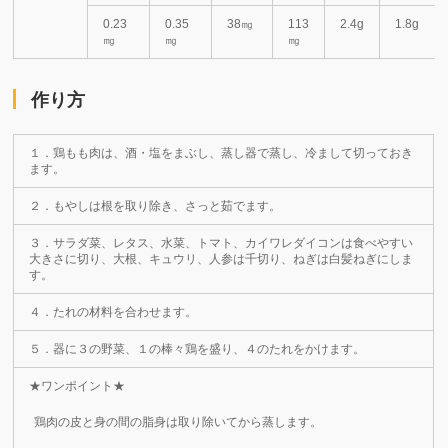
0.23
0.35
38㎎
113
2.4g
1.8g
㎎
㎎
㎎
作り方
１．鶏もも肉は、酒・塩をまぶし、蒸し器で蒸し、冷まして切っておき
ます。
２．もやしは根を取り除き、さっと茹でます。
３．サラダ菜、レタス、水菜、トマト、カイワレダイコンは食べやすい
大きさに切り、大根、キュウリ、人参は千切り、ねぎは白髪ねぎにしま
す。
４．たれの材料を合わせます。
５．器に３の野菜、１の棒々鶏を盛り、４のたれをかけます。
★ワンポイント★
鶏肉の皮と身の間の脂身は取り除いてから蒸します。