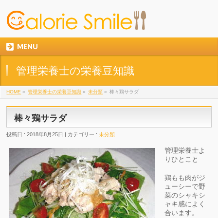
MENU
管理栄養士の栄養豆知識
HOME
»
管理栄養士の栄養豆知識
»
未分類
»
棒々鶏サラダ
棒々鶏サラダ
投稿日 : 2018年8月25日 | カテゴリー :
未分類
管理栄養士よ
りひとこと
鶏もも肉がジ
ューシーで野
菜のシャキシ
ャキ感によく
合います。