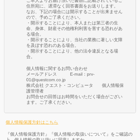
ご本人よりお届け頂いた書類に記載されているご
住所宛に、遅滞なく回答書面をお送りします。
なお、下記の場合には開示することが出来ません
ので、予めご了承ください。
・開示することにより、本人または第三者の生
命、身体、財産その他権利利害を害する恐れがあ
る場合。
・開示することにより、当社の業務に著しい支障
を及ぼす恐れのある場合。
・開示することにより、他の法令違反となる場
合。
個人情報に関するお問い合わせ
メールアドレス E-mail：prv-
01@questcom.co.jp
株式会社 クエスト・コンピュータ 個人情報保
護管理者
お問合せの回答はお時間をいただく場合がござい
ます。ご了承ください。
個人情報保護方針はこちら
『個人情報保護方針』『個人情報の取扱いについて』をご確認の
上、個人情報の取り扱いに同意しますか。