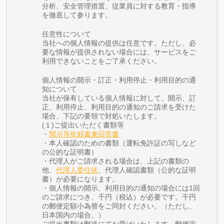
分析、安全管理措置、従業員に対する教育・指導
を徹底して参ります。
任意性について
当社への個人情報の提供は任意です。ただし、必
要な情報が提供されない場合には、サービスをご
利用できないことをご了承ください。
個人情報の開示・訂正・利用停止・利用目的の通
知について
当社が保有している個人情報に対して、開示、訂
正、利用停止、利用目的の通知のご請求を受けた
場合、下記の要領で対処いたします。
(１)ご提出いただく書類等
・
開示等依頼書兼回答書
・本人確認のための書類（運転免許証の写しなど
の公的な証明書）
・代理人がご請求される場合は、上記の書類の
他、
代理人委任状
、代理人確認書類（公的な証明
書）が必要になります。
・個人情報の開示、利用目的の通知の場合には1回
のご請求につき、千円（税込）が必要です。千円
の郵便定額小為替をご同封ください。（ただし、
日本国内の場合。）