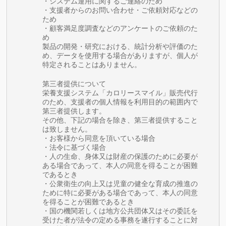
・システム運用に関するご連絡のため
・支援者からのお問い合わせ・ご依頼対応などの
ため
・顧客満足度調査などのアンケートのご依頼のた
め
製品の開発・研究における、統計分析や評価のた
め、データを使用する場合がありますが、個人が
特定されることはありません。
第三者提供について
栄養支援システム「カロリースマイル」販売代行
のため、支援者の個人情報を利用目的の範囲内で
第三者提供します。
その他、下記の場合を除き、第三者提供すること
は致しません。
・お客様から同意を頂いている場合
・法令に基づく場合
・人の生命、身体又は財産の保護のために必要が
ある場合であって、本人の同意を得ることが困難
であるとき
・公衆衛生の向上又は児童の健全な育成の推進の
ために特に必要がある場合であって、本人の同意
を得ることが困難であるとき
・国の機関若しくは地方公共団体又はその委託を
受けた者が法令の定める事務を遂行することに対