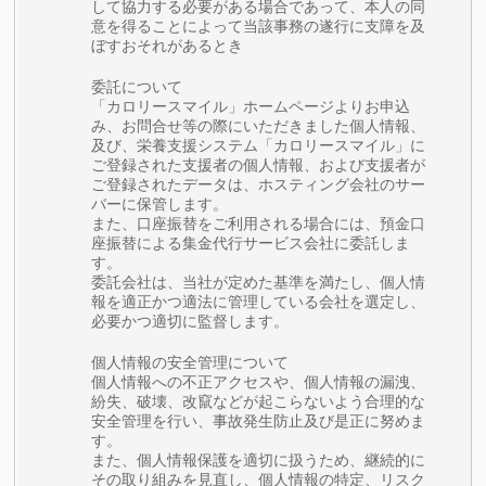
して協力する必要がある場合であって、本人の同
意を得ることによって当該事務の遂行に支障を及
ぼすおそれがあるとき
委託について
「カロリースマイル」ホームページよりお申込
み、お問合せ等の際にいただきました個人情報、
及び、栄養支援システム「カロリースマイル」に
ご登録された支援者の個人情報、および支援者が
ご登録されたデータは、ホスティング会社のサー
バーに保管します。
また、口座振替をご利用される場合には、預金口
座振替による集金代行サービス会社に委託しま
す。
委託会社は、当社が定めた基準を満たし、個人情
報を適正かつ適法に管理している会社を選定し、
必要かつ適切に監督します。
個人情報の安全管理について
個人情報への不正アクセスや、個人情報の漏洩、
紛失、破壊、改竄などが起こらないよう合理的な
安全管理を行い、事故発生防止及び是正に努めま
す。
また、個人情報保護を適切に扱うため、継続的に
その取り組みを見直し、個人情報の特定、リスク