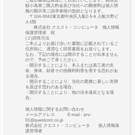
ご提出書類は郵送にてお受けいたします。郵便定
額小為替ご購入料金及び当社への郵便料は個人情
報の開示等ご請求者様の負担となります。
〒104-0042東京都中央区入船2-5-6 入船大野ビ
ル1階
株式会社 クエスト・コンピュータ 個人情報
保護管理者 宛
(２)回答方法
ご本人よりお届け頂いた書類に記載されているご
住所宛に、遅滞なく回答書面をお送りします。
なお、下記の場合には開示することが出来ません
ので、予めご了承ください。
・開示することにより、本人または第三者の生
命、身体、財産その他権利利害を害する恐れがあ
る場合。
・開示することにより、当社の業務に著しい支障
を及ぼす恐れのある場合。
・開示することにより、他の法令違反となる場
合。
個人情報に関するお問い合わせ
メールアドレス E-mail：prv-
01@questcom.co.jp
株式会社 クエスト・コンピュータ 個人情報保
護管理者